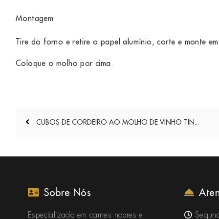
Montagem
Tire do forno e retire o papel alumínio, corte e monte e
Coloque o molho por cima.
Navegação
CUBOS DE CORDEIRO AO MOLHO DE VINHO TIN...
de
Post
Sobre Nós
Ate
Especializado em carnes nobres e
Segund