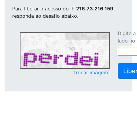
Para liberar o acesso
do IP
216.73.216.159
,
responda ao desafio abaixo.
Digite 
lado no
[trocar imagem]