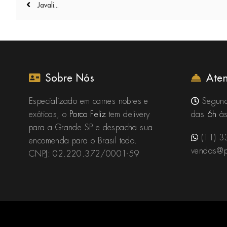
Javali...
de
Post
Sobre Nós
Ate
Especializado em carnes nobres e
Segund
exóticas, o
Porco Feliz
tem delivery
das
6h
à
para a Grande SP e despacha sua
(11) 3
encomenda para o Brasil todo.
vendas@po
CNPJ: 02.220.372/0001-59