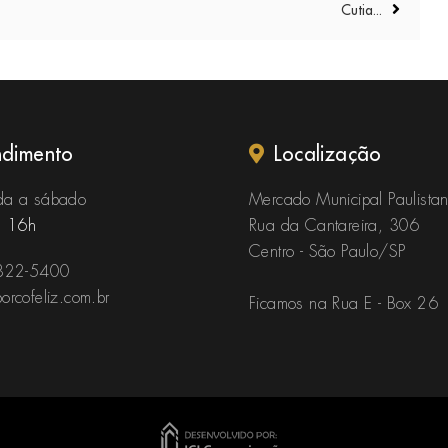
Cutia...
ndimento
Localização
a a sábado
Mercado Municipal Paulista
s
16h
Rua da Cantareira, 306
Centro - São Paulo/SP
322-5400
rcofeliz.com.br
Ficamos na Rua E - Box 26