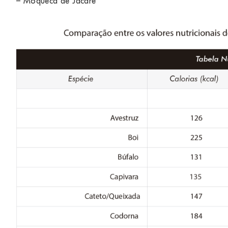
–
Moqueca de Jacaré