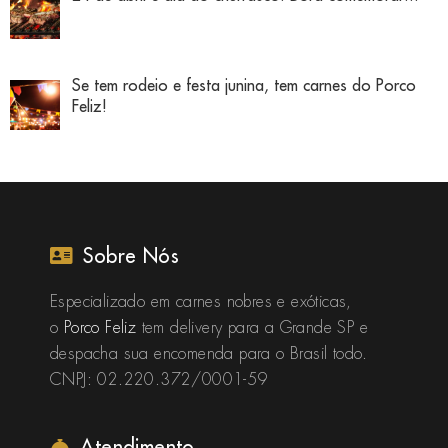
Se tem rodeio e festa junina, tem carnes do Porco
Feliz!
Sobre Nós
Especializado em carnes nobres e exóticas,
o
Porco Feliz
tem delivery para a Grande SP e
despacha sua encomenda para o Brasil todo.
CNPJ: 02.220.372/0001-59
Atendimento