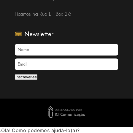
Ficamos na Rua E - Box 26
Newsletter
Inscrever-se
.Olá! Como podemos ajudá-lo(a)?