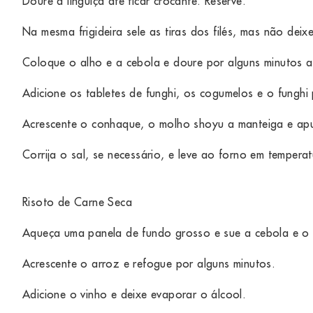
Doure a linguiça até ficar crocante. Reserve.
Na mesma frigideira sele as tiras dos filés, mas não deixe
Coloque o alho e a cebola e doure por alguns minutos a
Adicione os tabletes de funghi, os cogumelos e o funghi 
Acrescente o conhaque, o molho shoyu a manteiga e apu
Corrija o sal, se necessário, e leve ao forno em temper
Risoto de Carne Seca
Aqueça uma panela de fundo grosso e sue a cebola e o 
Acrescente o arroz e refogue por alguns minutos.
Adicione o vinho e deixe evaporar o álcool.